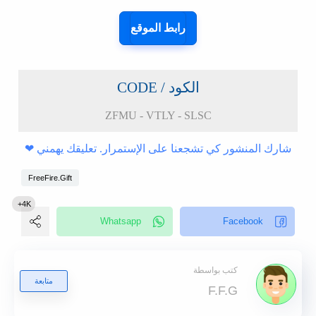
رابط الموقع
الكود / CODE
ZFMU - VTLY - SLSC
شارك المنشور كي تشجعنا على الإستمرار. تعليقك يهمني ❤
FreeFire.Gift
كتب بواسطة
متابعة
F.F.G