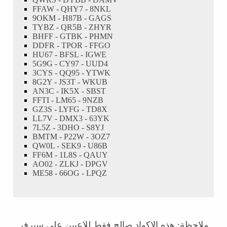
FFAW - QHY7 - 8NKL
9OKM - H87B - GAGS
TYBZ - QR5B - ZHYR
BHFF - GTBK - PHMN
DDFR - TPOR - FFGO
HU67 - BFSL - IGWE
5G9G - CY97 - UUD4
3CYS - QQ95 - YTWK
8G2Y - JS3T - WKUB
AN3C - IK5X - SBST
FFTI - LM65 - 9NZB
GZ3S - LYFG - TD8X
LL7V - DMX3 - 63YK
7L5Z - 3DHO - S8YJ
BMTM - P22W - 3OZ7
QW0L - SEK9 - U86B
FF6M - 1L8S - QAUY
AO02 - ZLKJ - DPGV
ME58 - 66OG - LPQZ
ملاحظة: هذه الاكواد صالح فقط للاعبين على سيرفر