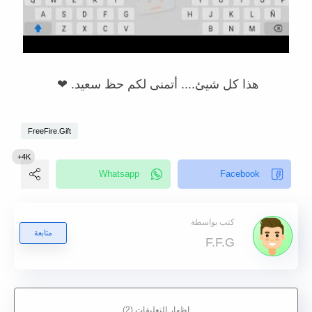
هذا كل شيئ.... أتمنى لكم حظ سعيد. ❤
FreeFire.Gift
كتب بواسطة
متابعة
F.F.G
إظهار التعليقات (2)