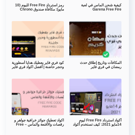
كيفية شحن الماس في لعبة
رمز استرداد Free Fire لليوم (10
Garena Free Fire
مايو): مكافأة صندوق Chrono
مجانًا
المكافآت وتاريخ إطلاق حدث
كود فري فاير يعطيك هدايا أسطورية
رمضان في فري فاير
وحجر حاضنة | أفضل اكواد فري فاير
صالحة للجميع 2021 Free Fire
أكواد استرداد Free Fire ليوم
اكواد تعطيك جوائز خرافية جواهر و
14مايو 2021: كيف تستخدم أكواد
رقصات والأقنعة والماس – Free
الإسترداد؟
Fire Code Rewards